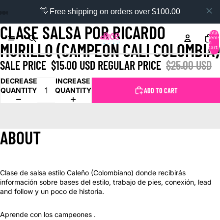
👋 Free shipping on orders over $100.00
CLASE SALSA POR RICARDO
Total
items
in
MURILLO (CAMPEON CALI COLOMBIA)
cart:
0
SALE PRICE
$15.00 USD
REGULAR PRICE
$25.00 USD
DECREASE
INCREASE
QUANTITY
QUANTITY
ADD TO CART
ABOUT
Clase de salsa estilo Caleño (Colombiano) donde recibirás
información sobre bases del estilo, trabajo de pies, conexión, lead
and follow y un poco de historia.
Aprende con los campeones .